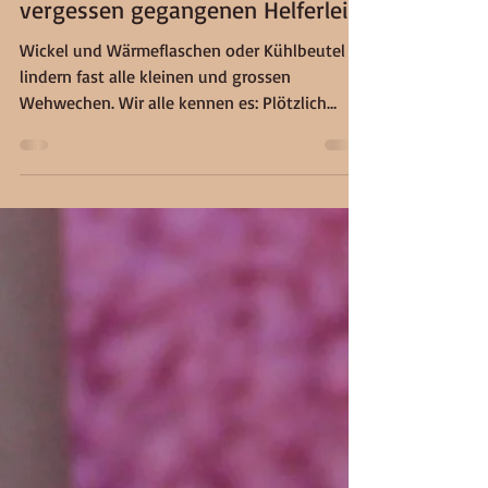
27. Nov. 2025
5 Min. Lesezeit
Wickel und Auflagen - die etwas
vergessen gegangenen Helferlein
Wickel und Wärmeflaschen oder Kühlbeutel
lindern fast alle kleinen und grossen
Wehwechen. Wir alle kennen es: Plötzlich
zwickt es im Kreuz oder kratzt im Hals, der
Bauch schmerzt aus was für Gründen auch
immer oder der Kopf tut weh. Die Ursachen für
diese Beschwerden sind so zahlreich, wie die
Leiden selber. In den wenigsten Fällen sind
Medikamente oder gar ein Arztbesuch
notwendig, meistens sind diese Symptome
völlig harmlos und ein Zeichen, dass wir
wieder mal über die Strä