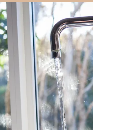
Renana Maurer-Beyeler
1. Jan. 2022
3 Min. Lesezeit
Über den Umgang mit Ängsten
und Blockaden
Neigst du in schwierigen Situationen wie
Prüfungen, Bewerbungsgespräche,
Diskussionen, etc. zu Blockaden, Black-outs
oder sonstigen...